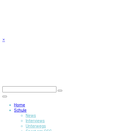
Skip
to
content
×
Home
Schule
News
Interviews
Unterwegs