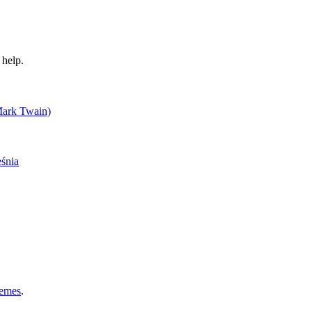
 help.
emes
.