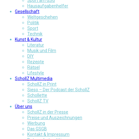
Sport am GSG
Hausaufgabenhelfer
Gesellschaft
Weltgeschehen
Politik
Sport
Technik
Kunst & Kultur
Literatur
Musik und Film
DIY
Rezepte
Rätsel
Lifestyle
SchollZ Multimedia
SchollZ in Print
Sieso – Der Podcast der SchollZ
Schollette
SchollZ TV
Über uns
SchollZ in der Presse
Preise und Auszeichnungen
Werbung
Das GSGB
Kontakt & Impressum