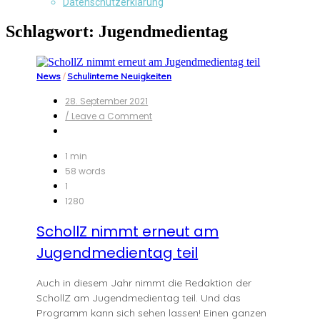
Datenschutzerklärung
Schlagwort:
Jugendmedientag
News
/
Schulinterne Neuigkeiten
28. September 2021
on
/ Leave a Comment
SchollZ
nimmt
erneut
1 min
am
58 words
Jugendmedientag
1
teil
1280
SchollZ nimmt erneut am
Jugendmedientag teil
Auch in diesem Jahr nimmt die Redaktion der
SchollZ am Jugendmedientag teil. Und das
Programm kann sich sehen lassen! Einen ganzen