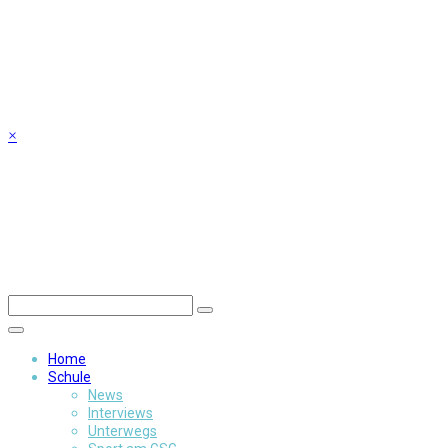
Skip
to
content
×
Home
Schule
News
Interviews
Unterwegs