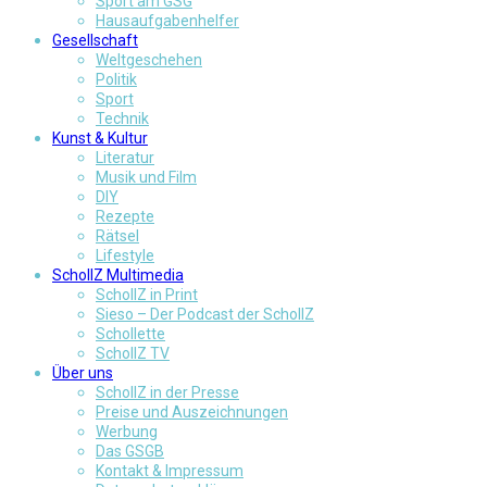
Sport am GSG
Hausaufgabenhelfer
Gesellschaft
Weltgeschehen
Politik
Sport
Technik
Kunst & Kultur
Literatur
Musik und Film
DIY
Rezepte
Rätsel
Lifestyle
SchollZ Multimedia
SchollZ in Print
Sieso – Der Podcast der SchollZ
Schollette
SchollZ TV
Über uns
SchollZ in der Presse
Preise und Auszeichnungen
Werbung
Das GSGB
Kontakt & Impressum