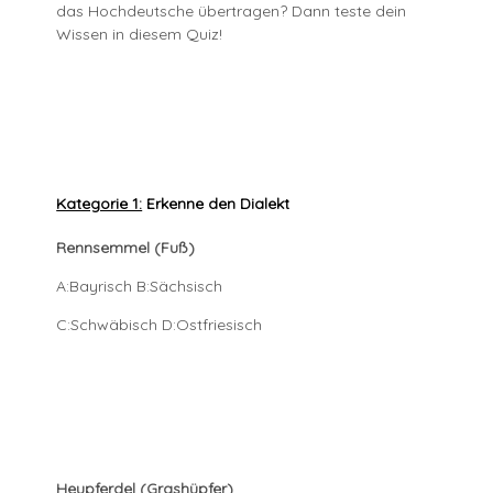
das Hochdeutsche übertragen? Dann teste dein
Wissen in diesem Quiz!
Kategorie 1:
Erkenne den Dialekt
Rennsemmel (Fuß)
A:Bayrisch B:Sächsisch
C:Schwäbisch D:Ostfriesisch
Heupferdel (Grashüpfer)