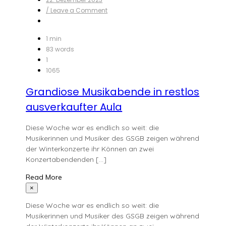
on
/ Leave a Comment
Grandiose
Musikabende
in
1 min
restlos
83 words
ausverkaufter
1
Aula
1065
Grandiose Musikabende in restlos
ausverkaufter Aula
Diese Woche war es endlich so weit: die
Musikerinnen und Musiker des GSGB zeigen während
der Winterkonzerte ihr Können an zwei
Konzertabendenden […]
Read More
×
Diese Woche war es endlich so weit: die
Musikerinnen und Musiker des GSGB zeigen während