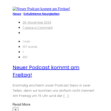
News
/
Schulinterne Neuigkeiten
28. November 2024
on
/ Leave a Comment
Neuer
Podcast
kommt
1 min
am
107 words
Freitag!
1
951
Neuer Podcast kommt am
Freitag!
Erstmalig erscheint unser Podcast Sieso in zwei
Teilen, denn wir konnten uns einfach nicht trennen!
Am Freitag um 15 Uhr wird der […]
Read More
×