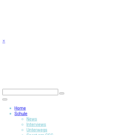
Skip
to
content
×
Home
Schule
News
Interviews
Unterwegs