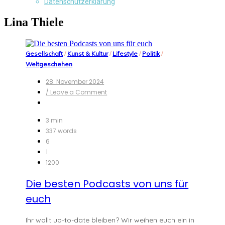
Datenschutzerklärung
Lina Thiele
Gesellschaft
/
Kunst & Kultur
/
Lifestyle
/
Politik
/
Weltgeschehen
28. November 2024
on
/ Leave a Comment
Die
besten
Podcasts
3 min
von
337 words
uns
6
für
1
euch
1200
Die besten Podcasts von uns für
euch
Ihr wollt up-to-date bleiben? Wir weihen euch ein in