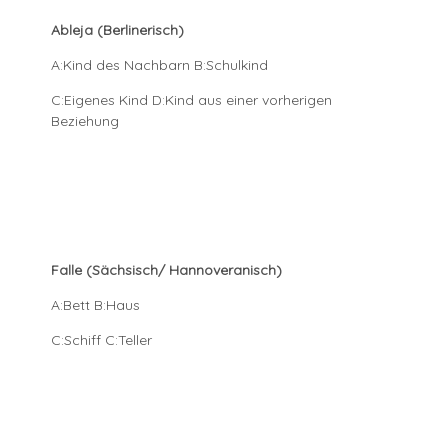
Ableja (Berlinerisch)
A:Kind des Nachbarn B:Schulkind
C:Eigenes Kind D:Kind aus einer vorherigen
Beziehung
Falle (Sächsisch/ Hannoveranisch)
A:Bett B:Haus
C:Schiff C:Teller