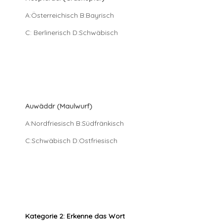
A:Österreichisch B:Bayrisch
C: Berlinerisch D:Schwäbisch
Auwäddr (Maulwurf)
A:Nordfriesisch B:Südfränkisch
C:Schwäbisch D:Ostfriesisch
Kategorie 2: Erkenne das Wort