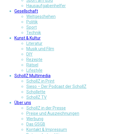
Sport am GSG
Hausaufgabenhelfer
Gesellschaft
Weltgeschehen
Politik
Sport
Technik
Kunst & Kultur
Literatur
Musik und Film
DIY
Rezepte
Rätsel
Lifestyle
SchollZ Multimedia
SchollZ in Print
Sieso – Der Podcast der SchollZ
Schollette
SchollZ TV
Über uns
SchollZ in der Presse
Preise und Auszeichnungen
Werbung
Das GSGB
Kontakt & Impressum