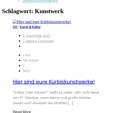
Datenschutzerklärung
Schlagwort:
Kunstwerk
DIY
/
Kunst & Kultur
2. November 2022
on
/ Leave a Comment
Hier
sind
eure
1 min
Kürbiskunstwerke!
145 words
7
1450
Hier sind eure Kürbiskunstwerke!
“Süßes oder Saures!”, heißt es jedes Jahr aufs Neue
am 31. Oktober, wenn kleine und große Geister,
Hexen und Unwesen die Straßen […]
Read More