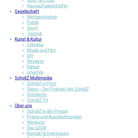
Sport am GSG
Hausaufgabenhelfer
Gesellschaft
Weltgeschehen
Politik
Sport
Technik
Kunst & Kultur
Literatur
Musik und Film
DIY
Rezepte
Rätsel
Lifestyle
SchollZ Multimedia
SchollZ in Print
Sieso – Der Podcast der SchollZ
Schollette
SchollZ TV
Über uns
SchollZ in der Presse
Preise und Auszeichnungen
Werbung
Das GSGB
Kontakt & Impressum