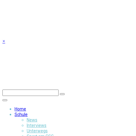
Skip
to
content
×
Home
Schule
News
Interviews
Unterwegs