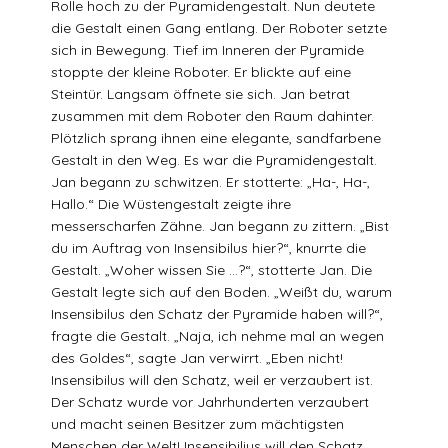
Rolle hoch zu der Pyramidengestalt. Nun deutete
die Gestalt einen Gang entlang. Der Roboter setzte
sich in Bewegung. Tief im Inneren der Pyramide
stoppte der kleine Roboter. Er blickte auf eine
Steintür. Langsam öffnete sie sich. Jan betrat
zusammen mit dem Roboter den Raum dahinter.
Plötzlich sprang ihnen eine elegante, sandfarbene
Gestalt in den Weg. Es war die Pyramidengestalt.
Jan begann zu schwitzen. Er stotterte: „Ha-, Ha-,
Hallo.“ Die Wüstengestalt zeigte ihre
messerscharfen Zähne. Jan begann zu zittern. „Bist
du im Auftrag von Insensibilus hier?“, knurrte die
Gestalt. „Woher wissen Sie …?“, stotterte Jan. Die
Gestalt legte sich auf den Boden. „Weißt du, warum
Insensibilus den Schatz der Pyramide haben will?“,
fragte die Gestalt. „Naja, ich nehme mal an wegen
des Goldes“, sagte Jan verwirrt. „Eben nicht!
Insensibilus will den Schatz, weil er verzaubert ist.
Der Schatz wurde vor Jahrhunderten verzaubert
und macht seinen Besitzer zum mächtigsten
Menschen der Welt! Insensibilius will den Schatz