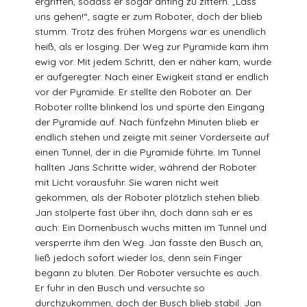
ergriffen, sodass er sogar anfing zu zittern. „Lass
uns gehen!“, sagte er zum Roboter, doch der blieb
stumm. Trotz des frühen Morgens war es unendlich
heiß, als er losging. Der Weg zur Pyramide kam ihm
ewig vor. Mit jedem Schritt, den er näher kam, wurde
er aufgeregter. Nach einer Ewigkeit stand er endlich
vor der Pyramide. Er stellte den Roboter an. Der
Roboter rollte blinkend los und spürte den Eingang
der Pyramide auf. Nach fünfzehn Minuten blieb er
endlich stehen und zeigte mit seiner Vorderseite auf
einen Tunnel, der in die Pyramide führte. Im Tunnel
hallten Jans Schritte wider, während der Roboter
mit Licht vorausfuhr. Sie waren nicht weit
gekommen, als der Roboter plötzlich stehen blieb.
Jan stolperte fast über ihn, doch dann sah er es
auch: Ein Dornenbusch wuchs mitten im Tunnel und
versperrte ihm den Weg. Jan fasste den Busch an,
ließ jedoch sofort wieder los, denn sein Finger
begann zu bluten. Der Roboter versuchte es auch.
Er fuhr in den Busch und versuchte so
durchzukommen, doch der Busch blieb stabil. Jan