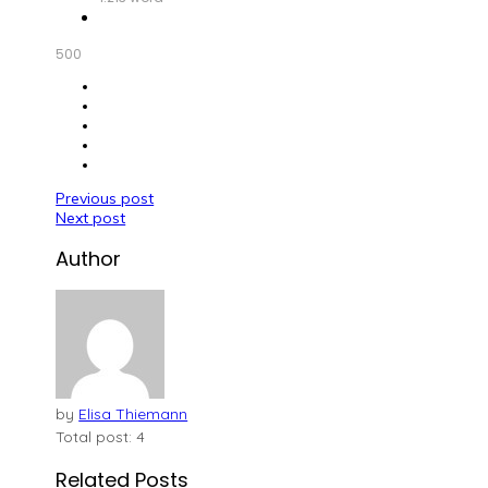
500
Beitragsnavigation
Previous post
Next post
Author
by
Elisa Thiemann
Total post: 4
Related Posts