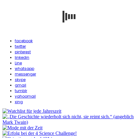
facebook
twitter
pinterest
linkedin
Line
whatsapp
messenger
skype
gmail
tumblr
yahoomail
xing