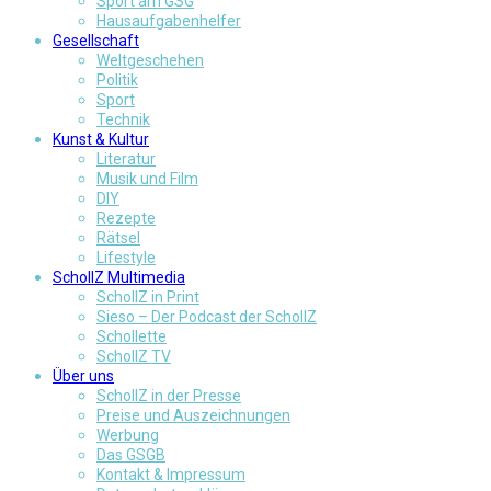
Sport am GSG
Hausaufgabenhelfer
Gesellschaft
Weltgeschehen
Politik
Sport
Technik
Kunst & Kultur
Literatur
Musik und Film
DIY
Rezepte
Rätsel
Lifestyle
SchollZ Multimedia
SchollZ in Print
Sieso – Der Podcast der SchollZ
Schollette
SchollZ TV
Über uns
SchollZ in der Presse
Preise und Auszeichnungen
Werbung
Das GSGB
Kontakt & Impressum