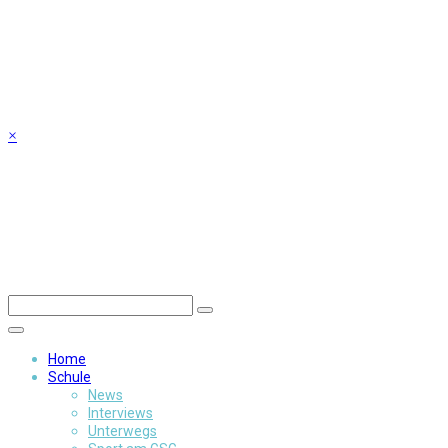
Skip
to
content
×
Home
Schule
News
Interviews
Unterwegs