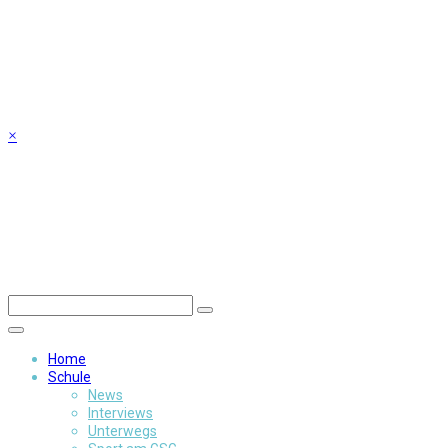
Skip
to
content
×
Home
Schule
News
Interviews
Unterwegs