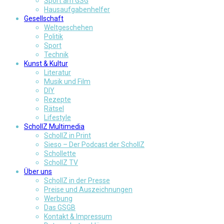
Sport am GSG
Hausaufgabenhelfer
Gesellschaft
Weltgeschehen
Politik
Sport
Technik
Kunst & Kultur
Literatur
Musik und Film
DIY
Rezepte
Rätsel
Lifestyle
SchollZ Multimedia
SchollZ in Print
Sieso – Der Podcast der SchollZ
Schollette
SchollZ TV
Über uns
SchollZ in der Presse
Preise und Auszeichnungen
Werbung
Das GSGB
Kontakt & Impressum