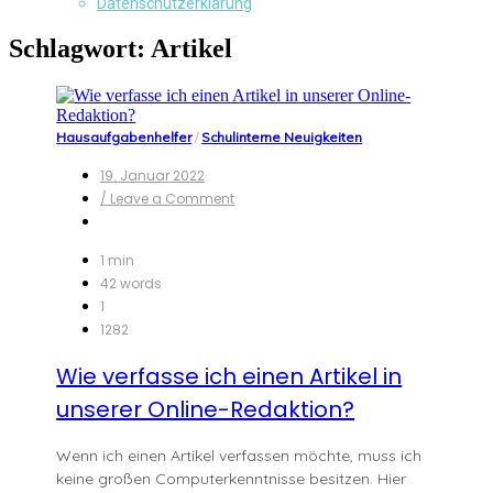
Datenschutzerklärung
Schlagwort:
Artikel
Hausaufgabenhelfer
/
Schulinterne Neuigkeiten
19. Januar 2022
on
/ Leave a Comment
Wie
verfasse
ich
1 min
einen
42 words
Artikel
1
in
1282
unserer
Online-
Wie verfasse ich einen Artikel in
Redaktion?
unserer Online-Redaktion?
Wenn ich einen Artikel verfassen möchte, muss ich
keine großen Computerkenntnisse besitzen. Hier