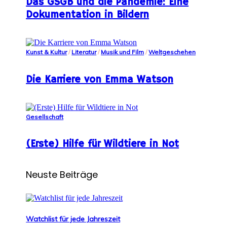
Das GSGB und die Pandemie: Eine
Dokumentation in Bildern
Kunst & Kultur
/
Literatur
/
Musik und Film
/
Weltgeschehen
Die Karriere von Emma Watson
Gesellschaft
(Erste) Hilfe für Wildtiere in Not
Neuste Beiträge
Watchlist für jede Jahreszeit