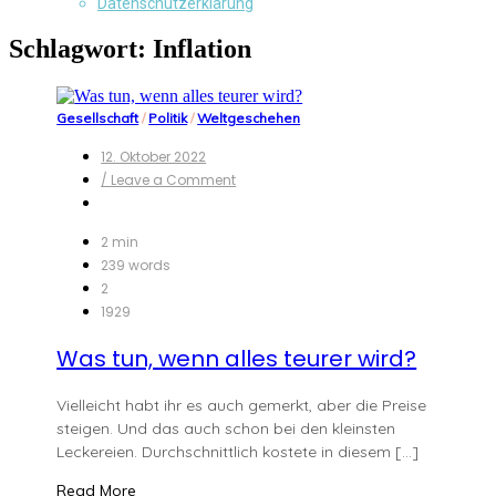
Datenschutzerklärung
Schlagwort:
Inflation
Gesellschaft
/
Politik
/
Weltgeschehen
12. Oktober 2022
on
/ Leave a Comment
Was
tun,
wenn
2 min
alles
239 words
teurer
2
wird?
1929
Was tun, wenn alles teurer wird?
Vielleicht habt ihr es auch gemerkt, aber die Preise
steigen. Und das auch schon bei den kleinsten
Leckereien. Durchschnittlich kostete in diesem […]
Read More