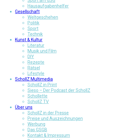
Sport am GSG
Hausaufgabenhelfer
Gesellschaft
Weltgeschehen
Politik
Sport
Technik
Kunst & Kultur
Literatur
Musik und Film
DIY
Rezepte
Rätsel
Lifestyle
SchollZ Multimedia
SchollZ in Print
Sieso – Der Podcast der SchollZ
Schollette
SchollZ TV
Über uns
SchollZ in der Presse
Preise und Auszeichnungen
Werbung
Das GSGB
Kontakt & Impressum