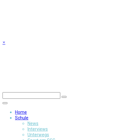
Skip
to
content
×
Home
Schule
News
Interviews
Unterwegs