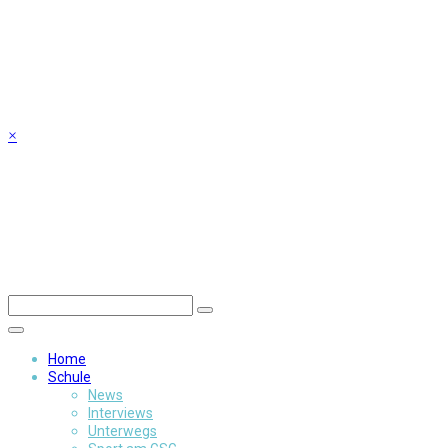
Skip
to
content
×
Home
Schule
News
Interviews
Unterwegs