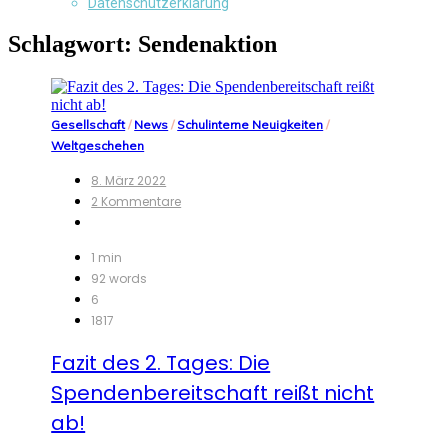
Datenschutzerklärung
Schlagwort:
Sendenaktion
Gesellschaft
/
News
/
Schulinterne Neuigkeiten
/
Weltgeschehen
8. März 2022
zu
2 Kommentare
Fazit
des
2.
1 min
Tages:
92 words
Die
6
Spendenbereitschaft
1817
reißt
nicht
Fazit des 2. Tages: Die
ab!
Spendenbereitschaft reißt nicht
ab!