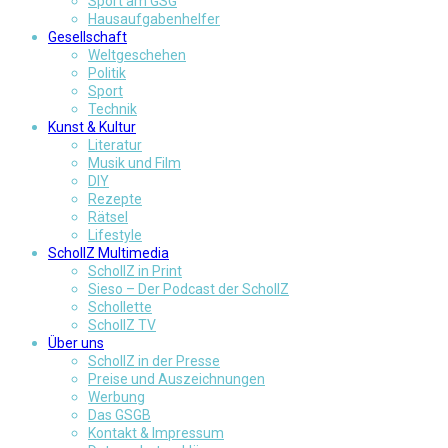
Sport am GSG
Hausaufgabenhelfer
Gesellschaft
Weltgeschehen
Politik
Sport
Technik
Kunst & Kultur
Literatur
Musik und Film
DIY
Rezepte
Rätsel
Lifestyle
SchollZ Multimedia
SchollZ in Print
Sieso – Der Podcast der SchollZ
Schollette
SchollZ TV
Über uns
SchollZ in der Presse
Preise und Auszeichnungen
Werbung
Das GSGB
Kontakt & Impressum