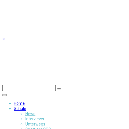
Skip
to
content
×
Home
Schule
News
Interviews
Unterwegs