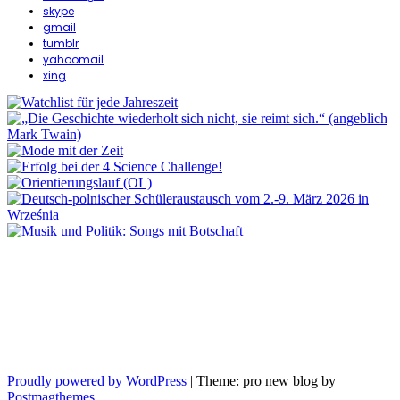
skype
gmail
tumblr
yahoomail
xing
Proudly powered by WordPress
|
Theme: pro new blog by
Postmagthemes
.