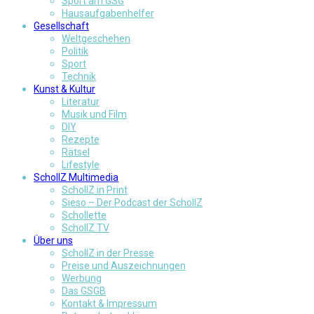
Sport am GSG
Hausaufgabenhelfer
Gesellschaft
Weltgeschehen
Politik
Sport
Technik
Kunst & Kultur
Literatur
Musik und Film
DIY
Rezepte
Rätsel
Lifestyle
SchollZ Multimedia
SchollZ in Print
Sieso – Der Podcast der SchollZ
Schollette
SchollZ TV
Über uns
SchollZ in der Presse
Preise und Auszeichnungen
Werbung
Das GSGB
Kontakt & Impressum