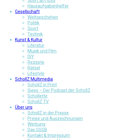
Sport am GSG
Hausaufgabenhelfer
Gesellschaft
Weltgeschehen
Politik
Sport
Technik
Kunst & Kultur
Literatur
Musik und Film
DIY
Rezepte
Rätsel
Lifestyle
SchollZ Multimedia
SchollZ in Print
Sieso – Der Podcast der SchollZ
Schollette
SchollZ TV
Über uns
SchollZ in der Presse
Preise und Auszeichnungen
Werbung
Das GSGB
Kontakt & Impressum