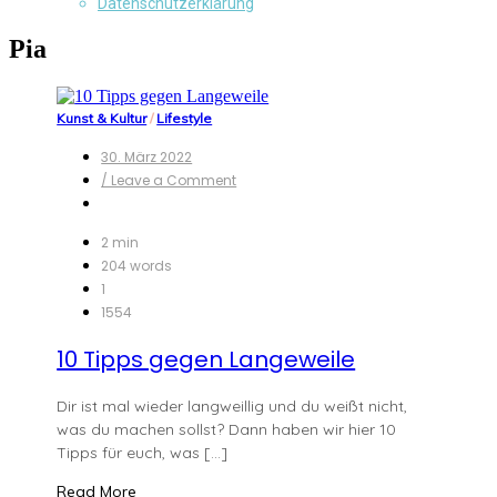
Datenschutzerklärung
Pia
Kunst & Kultur
/
Lifestyle
30. März 2022
on
/ Leave a Comment
10
Tipps
gegen
2 min
Langeweile
204 words
1
1554
10 Tipps gegen Langeweile
Dir ist mal wieder langweillig und du weißt nicht,
was du machen sollst? Dann haben wir hier 10
Tipps für euch, was […]
Read More