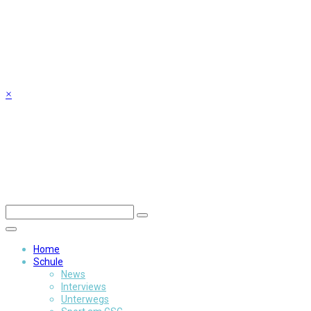
Skip
to
content
×
Home
Schule
News
Interviews
Unterwegs