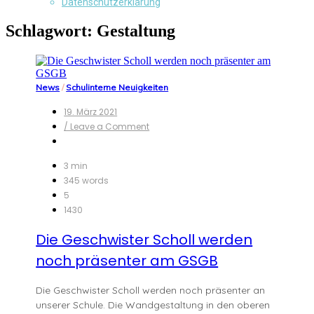
Datenschutzerklärung
Schlagwort:
Gestaltung
News
/
Schulinterne Neuigkeiten
19. März 2021
on
/ Leave a Comment
Die
Geschwister
Scholl
3 min
werden
345 words
noch
5
präsenter
1430
am
GSGB
Die Geschwister Scholl werden
noch präsenter am GSGB
Die Geschwister Scholl werden noch präsenter an
unserer Schule. Die Wandgestaltung in den oberen