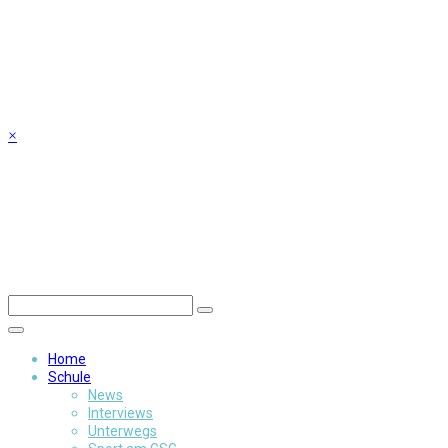
Skip
to
content
×
Home
Schule
News
Interviews
Unterwegs