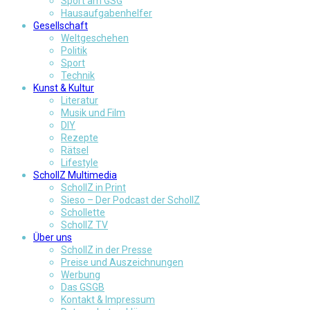
Sport am GSG
Hausaufgabenhelfer
Gesellschaft
Weltgeschehen
Politik
Sport
Technik
Kunst & Kultur
Literatur
Musik und Film
DIY
Rezepte
Rätsel
Lifestyle
SchollZ Multimedia
SchollZ in Print
Sieso – Der Podcast der SchollZ
Schollette
SchollZ TV
Über uns
SchollZ in der Presse
Preise und Auszeichnungen
Werbung
Das GSGB
Kontakt & Impressum