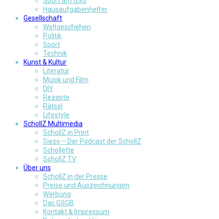
Sport am GSG
Hausaufgabenhelfer
Gesellschaft
Weltgeschehen
Politik
Sport
Technik
Kunst & Kultur
Literatur
Musik und Film
DIY
Rezepte
Rätsel
Lifestyle
SchollZ Multimedia
SchollZ in Print
Sieso – Der Podcast der SchollZ
Schollette
SchollZ TV
Über uns
SchollZ in der Presse
Preise und Auszeichnungen
Werbung
Das GSGB
Kontakt & Impressum