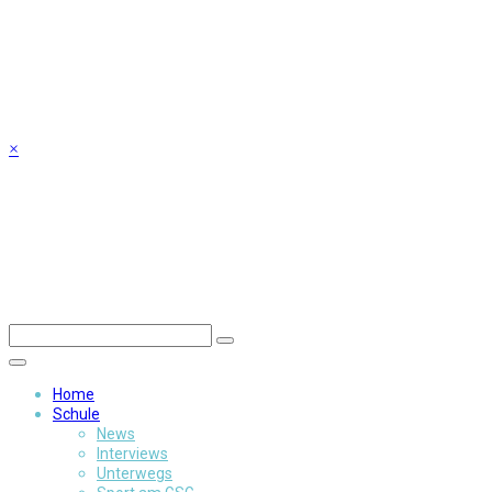
Skip
to
content
×
Home
Schule
News
Interviews
Unterwegs