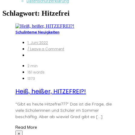
Datenschutzerklärung
Schlagwort:
Hitzefrei
Schulinterne Neuigkeiten
1. Juni 2022
on
/ Leave a Comment
Heiß,
heißer,
HITZEFREI?!
2 min
161 words
1373
Heiß, heißer, HITZEFREI?!
“Gibt es heute Hitzefrei???” Das ist die Frage, die
viele Schülerinnen und Schüler im Sommer
beschäftig. Aber ab wieviel Grad gibt es […]
Read More
×