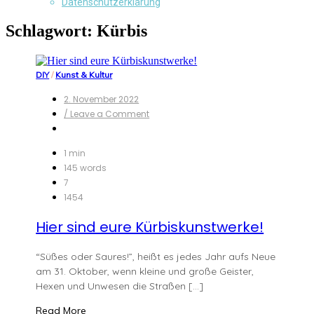
Datenschutzerklärung
Schlagwort:
Kürbis
DIY
/
Kunst & Kultur
2. November 2022
on
/ Leave a Comment
Hier
sind
eure
1 min
Kürbiskunstwerke!
145 words
7
1454
Hier sind eure Kürbiskunstwerke!
“Süßes oder Saures!”, heißt es jedes Jahr aufs Neue
am 31. Oktober, wenn kleine und große Geister,
Hexen und Unwesen die Straßen […]
Read More