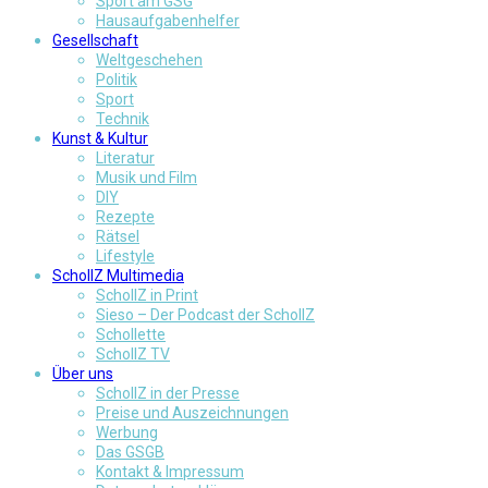
Sport am GSG
Hausaufgabenhelfer
Gesellschaft
Weltgeschehen
Politik
Sport
Technik
Kunst & Kultur
Literatur
Musik und Film
DIY
Rezepte
Rätsel
Lifestyle
SchollZ Multimedia
SchollZ in Print
Sieso – Der Podcast der SchollZ
Schollette
SchollZ TV
Über uns
SchollZ in der Presse
Preise und Auszeichnungen
Werbung
Das GSGB
Kontakt & Impressum