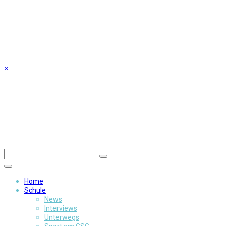
Skip
to
content
×
Home
Schule
News
Interviews
Unterwegs