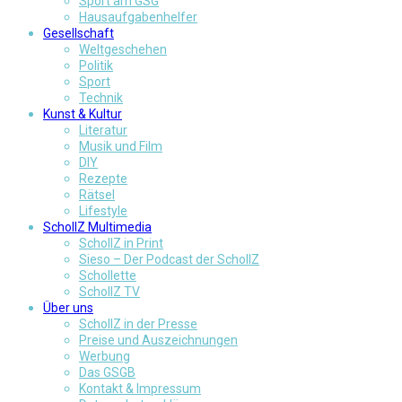
Sport am GSG
Hausaufgabenhelfer
Gesellschaft
Weltgeschehen
Politik
Sport
Technik
Kunst & Kultur
Literatur
Musik und Film
DIY
Rezepte
Rätsel
Lifestyle
SchollZ Multimedia
SchollZ in Print
Sieso – Der Podcast der SchollZ
Schollette
SchollZ TV
Über uns
SchollZ in der Presse
Preise und Auszeichnungen
Werbung
Das GSGB
Kontakt & Impressum