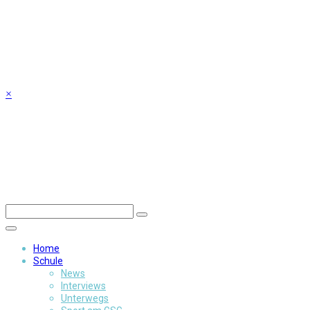
Skip
to
content
×
Home
Schule
News
Interviews
Unterwegs