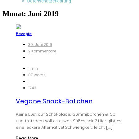
Datenschutzerklärung
Monat:
Juni 2019
Rezepte
30. Juni 2019
zu
2 Kommentare
Vegane
Snack-
Bällchen
1 min
87 words
1
1743
Vegane Snack-Bällchen
Keine Lust auf Schokolade, Gummibärchen & Co.
und trotzdem soll es etwas Süßes sein? Hier gibt es
eine leckere Alternative! Schwierigkeit: leicht […]
Read More