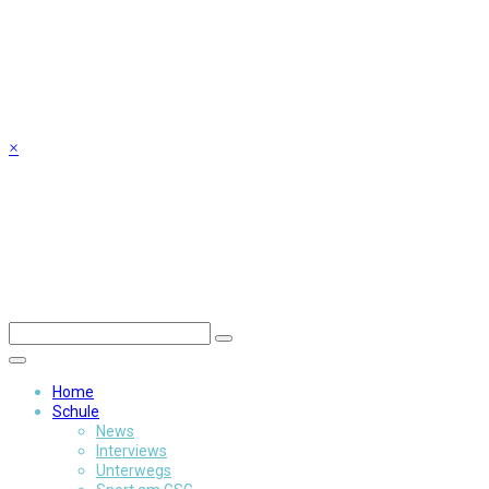
Skip
to
content
×
Home
Schule
News
Interviews
Unterwegs