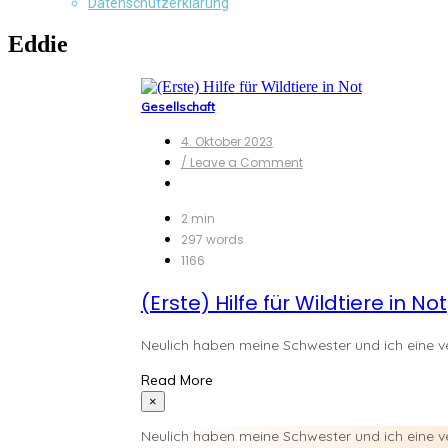
Datenschutzerklärung
Eddie
Gesellschaft
4. Oktober 2023
on
/ Leave a Comment
(Erste)
Hilfe
für
2 min
Wildtiere
297 words
in
1166
Not
(Erste) Hilfe für Wildtiere in Not
Neulich haben meine Schwester und ich eine ve
Read More
×
Neulich haben meine Schwester und ich eine ver