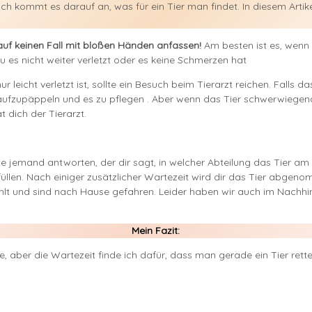
lich kommt es darauf an, was für ein Tier man findet. In diesem Artike
auf keinen Fall mit bloßen Händen anfassen!
Am besten ist es, wenn
 du es nicht weiter verletzt oder es keine Schmerzen hat
ur leicht verletzt ist, sollte ein Besuch beim Tierarzt reichen. Falls 
fzupäppeln und es zu pflegen . Aber wenn das Tier schwerwiegend ve
 dich der Tierarzt.
te jemand antworten, der dir sagt, in welcher Abteilung das Tier a
llen. Nach einiger zusätzlicher Wartezeit wird dir das Tier abgeno
lt und sind nach Hause gefahren. Leider haben wir auch im Nachhine
Mein Fazit:
e, aber die Wartezeit finde ich dafür, dass man gerade ein Tier rette