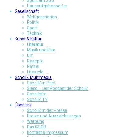
Sport am GSG
Hausaufgabenhelfer
Gesellschaft
Weltgeschehen
Politik
Sport
Technik
Kunst & Kultur
Literatur
Musik und Film
DIY
Rezepte
Rätsel
Lifestyle
SchollZ Multimedia
SchollZ in Print
Sieso – Der Podcast der SchollZ
Schollette
SchollZ TV
Über uns
SchollZ in der Presse
Preise und Auszeichnungen
Werbung
Das GSGB
Kontakt & Impressum