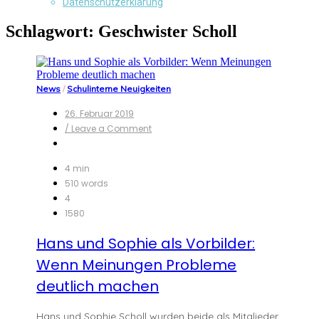
Datenschutzerklärung
Schlagwort:
Geschwister Scholl
News
/
Schulinterne Neuigkeiten
26. Februar 2019
on
/ Leave a Comment
Hans
und
Sophie
4 min
als
510 words
Vorbilder:
4
Wenn
1580
Meinungen
Probleme
Hans und Sophie als Vorbilder:
deutlich
machen
Wenn Meinungen Probleme
deutlich machen
Hans und Sophie Scholl wurden beide als Mitglieder