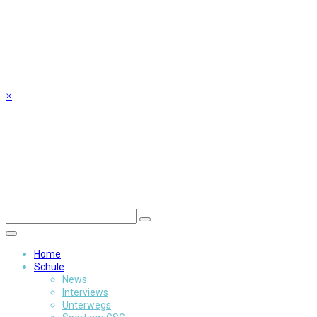
Skip
to
content
×
Home
Schule
News
Interviews
Unterwegs