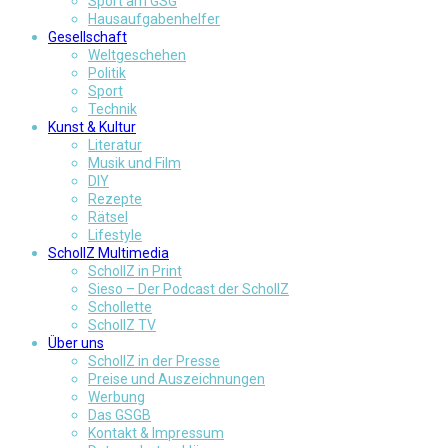
Sport am GSG
Hausaufgabenhelfer
Gesellschaft
Weltgeschehen
Politik
Sport
Technik
Kunst & Kultur
Literatur
Musik und Film
DIY
Rezepte
Rätsel
Lifestyle
SchollZ Multimedia
SchollZ in Print
Sieso – Der Podcast der SchollZ
Schollette
SchollZ TV
Über uns
SchollZ in der Presse
Preise und Auszeichnungen
Werbung
Das GSGB
Kontakt & Impressum