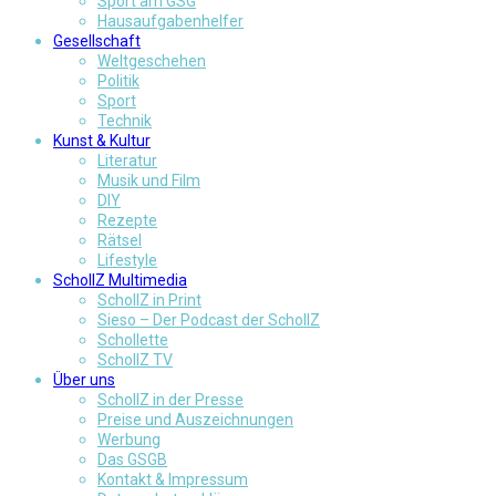
Sport am GSG
Hausaufgabenhelfer
Gesellschaft
Weltgeschehen
Politik
Sport
Technik
Kunst & Kultur
Literatur
Musik und Film
DIY
Rezepte
Rätsel
Lifestyle
SchollZ Multimedia
SchollZ in Print
Sieso – Der Podcast der SchollZ
Schollette
SchollZ TV
Über uns
SchollZ in der Presse
Preise und Auszeichnungen
Werbung
Das GSGB
Kontakt & Impressum