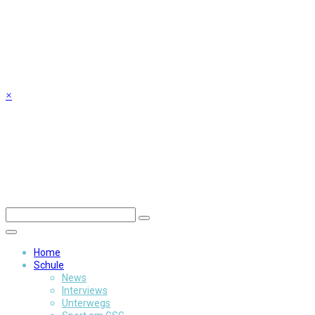
Skip
to
content
×
Home
Schule
News
Interviews
Unterwegs