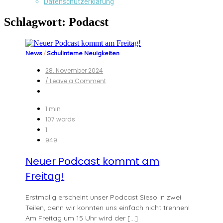
Datenschutzerklärung
Schlagwort:
Podacst
News
/
Schulinterne Neuigkeiten
28. November 2024
on
/ Leave a Comment
Neuer
Podcast
kommt
1 min
am
107 words
Freitag!
1
949
Neuer Podcast kommt am
Freitag!
Erstmalig erscheint unser Podcast Sieso in zwei
Teilen, denn wir konnten uns einfach nicht trennen!
Am Freitag um 15 Uhr wird der […]