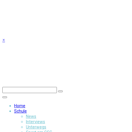
Skip
to
content
×
Home
Schule
News
Interviews
Unterwegs