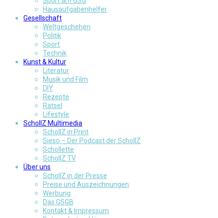
Sport am GSG
Hausaufgabenhelfer
Gesellschaft
Weltgeschehen
Politik
Sport
Technik
Kunst & Kultur
Literatur
Musik und Film
DIY
Rezepte
Rätsel
Lifestyle
SchollZ Multimedia
SchollZ in Print
Sieso – Der Podcast der SchollZ
Schollette
SchollZ TV
Über uns
SchollZ in der Presse
Preise und Auszeichnungen
Werbung
Das GSGB
Kontakt & Impressum