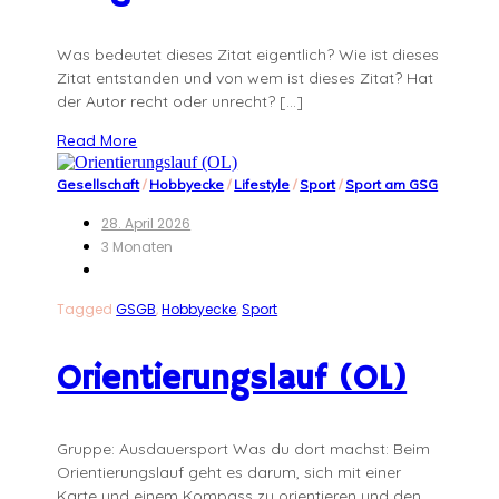
Was bedeutet dieses Zitat eigentlich? Wie ist dieses
Zitat entstanden und von wem ist dieses Zitat? Hat
der Autor recht oder unrecht? […]
Read More
Gesellschaft
/
Hobbyecke
/
Lifestyle
/
Sport
/
Sport am GSG
28. April 2026
3 Monaten
Tagged
GSGB
,
Hobbyecke
,
Sport
Orientierungslauf (OL)
Gruppe: Ausdauersport Was du dort machst: Beim
Orientierungslauf geht es darum, sich mit einer
Karte und einem Kompass zu orientieren und den